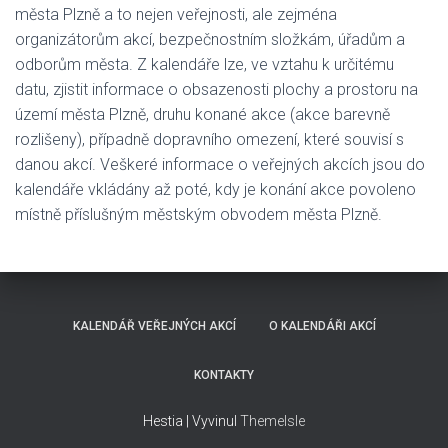
města Plzně a to nejen veřejnosti, ale zejména
organizátorům akcí, bezpečnostním složkám, úřadům a
odborům města. Z kalendáře lze, ve vztahu k určitému
datu, zjistit informace o obsazenosti plochy a prostoru na
území města Plzně, druhu konané akce (akce barevně
rozlišeny), případně dopravního omezení, které souvisí s
danou akcí. Veškeré informace o veřejných akcích jsou do
kalendáře vkládány až poté, kdy je konání akce povoleno
místně příslušným městským obvodem města Plzně.
KALENDÁŘ VEŘEJNÝCH AKCÍ
O KALENDÁŘI AKCÍ
KONTAKTY
Hestia | Vyvinul
ThemeIsle