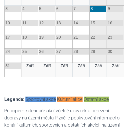
3
4
5
6
7
8
9
10
11
12
13
14
15
16
17
18
19
20
21
22
23
24
25
26
27
28
29
30
31
Září
Září
Září
Září
Září
Září
Legenda:
Sportovní akce
Kulturní akce
Ostatní akce
Principem kalendáře akcí včetně uzavírek a omezení
dopravy na území města Plzně je poskytování informací o
konání kulturních, sportovních a ostatních akcích na území