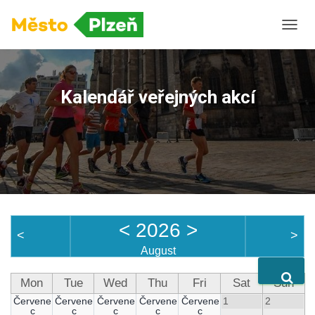
P
Ř
E
P
N
Kalendář veřejných akcí
O
U
T
N
A
V
I
G
A
C
<
2026
>
<
>
I
August
Mon
Tue
Wed
Thu
Fri
Sat
Sun
Červene
Červene
Červene
Červene
Červene
1
2
c
c
c
c
c