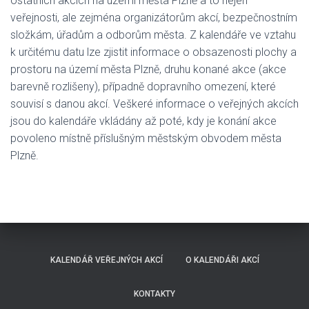
ostatních akcích na území města Plzně a to nejen
veřejnosti, ale zejména organizátorům akcí, bezpečnostním
složkám, úřadům a odborům města. Z kalendáře ve vztahu
k určitému datu lze zjistit informace o obsazenosti plochy a
prostoru na území města Plzně, druhu konané akce (akce
barevně rozlišeny), případně dopravního omezení, které
souvisí s danou akcí. Veškeré informace o veřejných akcích
jsou do kalendáře vkládány až poté, kdy je konání akce
povoleno místně příslušným městským obvodem města
Plzně.
KALENDÁŘ VEŘEJNÝCH AKCÍ
O KALENDÁŘI AKCÍ
KONTAKTY