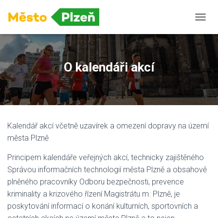
P
Ř
E
P
N
O kalendáři akcí
O
U
T
N
A
V
Kalendář akcí včetně uzavírek a omezení dopravy na území
I
G
města Plzně
A
C
Principem kalendáře veřejných akcí, technicky zajištěného
I
Správou informačních technologií města Plzně a obsahově
plněného pracovníky Odboru bezpečnosti, prevence
kriminality a krizového řízení Magistrátu m. Plzně, je
poskytování informací o konání kulturních, sportovních a